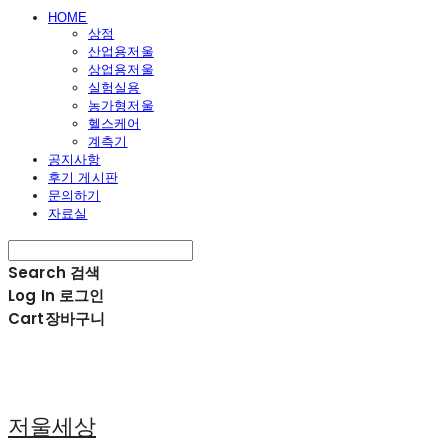
HOME
상점
산업용저울
상업용저울
실험실용
농가형저울
헬스케어
계측기
공지사항
후기 게시판
문의하기
자료실
Search
검색
Log In
로그인
Cart
장바구니
저울세상