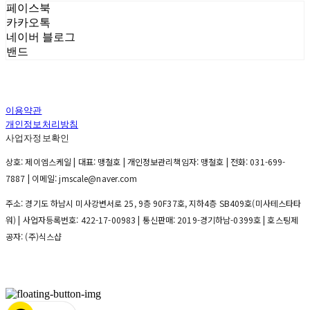
페이스북
카카오톡
네이버 블로그
밴드
이용약관
개인정보처리방침
사업자정보확인
상호: 제이엠스케일 | 대표: 맹철호 | 개인정보관리책임자: 맹철호 | 전화: 031-699-
7887 | 이메일: jmscale@naver.com
주소: 경기도 하남시 미사강변서로 25, 9층 90F37호, 지하4층 SB409호(미사테스타타
워) | 사업자등록번호:
422-17-00983
| 통신판매:
2019-경기하남-0399호
| 호스팅제
공자: (주)식스샵