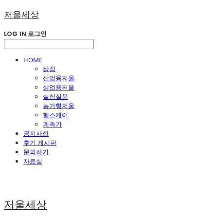
저울세상
LOG IN
로그인
HOME
상점
산업용저울
상업용저울
실험실용
농가형저울
헬스케어
계측기
공지사항
후기 게시판
문의하기
자료실
저울세상