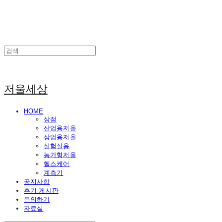
저울세상
HOME
상점
산업용저울
상업용저울
실험실용
농가형저울
헬스케어
계측기
공지사항
후기 게시판
문의하기
자료실