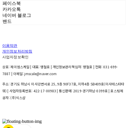
페이스북
카카오톡
네이버 블로그
밴드
이용약관
개인정보처리방침
사업자정보확인
상호: 제이엠스케일 | 대표: 맹철호 | 개인정보관리책임자: 맹철호 | 전화: 031-699-
7887 | 이메일: jmscale@naver.com
주소: 경기도 하남시 미사강변서로 25, 9층 90F37호, 지하4층 SB409호(미사테스타타
워) | 사업자등록번호:
422-17-00983
| 통신판매:
2019-경기하남-0399호
| 호스팅제
공자: (주)식스샵