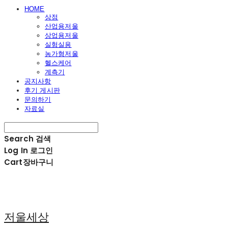
HOME
상점
산업용저울
상업용저울
실험실용
농가형저울
헬스케어
계측기
공지사항
후기 게시판
문의하기
자료실
Search
검색
Log In
로그인
Cart
장바구니
저울세상