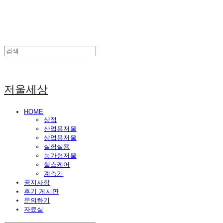
저울세상
HOME
상점
산업용저울
상업용저울
실험실용
농가형저울
헬스케어
계측기
공지사항
후기 게시판
문의하기
자료실