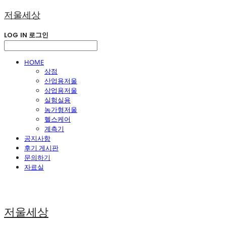
저울세상
LOG IN
로그인
HOME
상점
산업용저울
상업용저울
실험실용
농가형저울
헬스케어
계측기
공지사항
후기 게시판
문의하기
자료실
저울세상