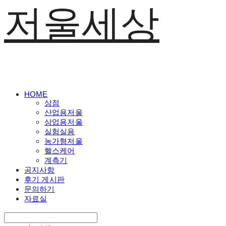
저울세상
HOME
상점
산업용저울
상업용저울
실험실용
농가형저울
헬스케어
계측기
공지사항
후기 게시판
문의하기
자료실