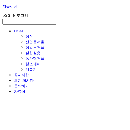
저울세상
LOG IN
로그인
HOME
상점
산업용저울
상업용저울
실험실용
농가형저울
헬스케어
계측기
공지사항
후기 게시판
문의하기
자료실