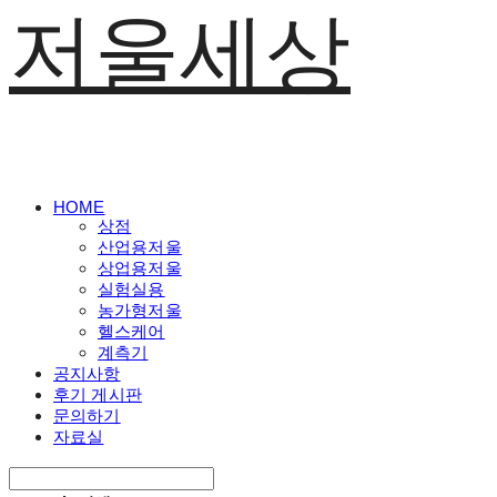
저울세상
HOME
상점
산업용저울
상업용저울
실험실용
농가형저울
헬스케어
계측기
공지사항
후기 게시판
문의하기
자료실