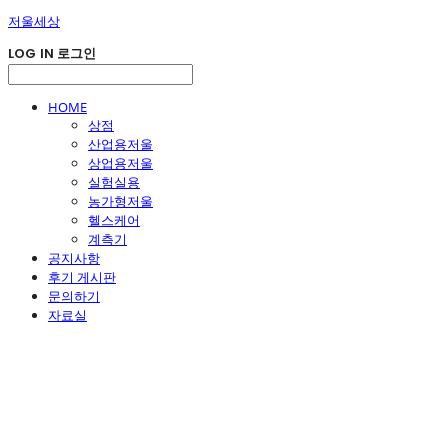
저울세상
LOG IN
로그인
HOME
상점
산업용저울
상업용저울
실험실용
농가형저울
헬스케어
계측기
공지사항
후기 게시판
문의하기
자료실