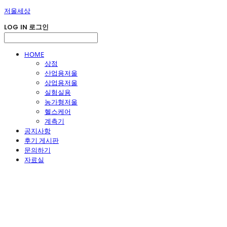
저울세상
LOG IN
로그인
HOME
상점
산업용저울
상업용저울
실험실용
농가형저울
헬스케어
계측기
공지사항
후기 게시판
문의하기
자료실