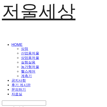
저울세상
HOME
상점
산업용저울
상업용저울
실험실용
농가형저울
헬스케어
계측기
공지사항
후기 게시판
문의하기
자료실