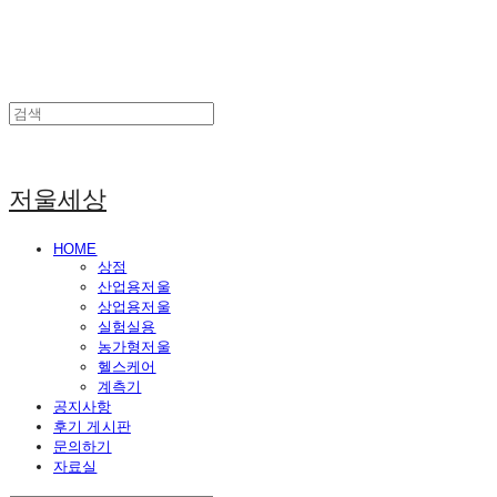
저울세상
HOME
상점
산업용저울
상업용저울
실험실용
농가형저울
헬스케어
계측기
공지사항
후기 게시판
문의하기
자료실