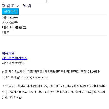
재입고 시 알림
신청하기
페이스북
카카오톡
네이버 블로그
밴드
이용약관
개인정보처리방침
사업자정보확인
상호: 제이엠스케일 | 대표: 맹철호 | 개인정보관리책임자: 맹철호 | 전화: 031-699-
7887 | 이메일: jmscale@naver.com
주소: 경기도 하남시 미사강변서로 25, 9층 90F37호, 지하4층 SB409호(미사테스타타
워) | 사업자등록번호:
422-17-00983
| 통신판매:
2019-경기하남-0399호
| 호스팅제
공자: (주)식스샵