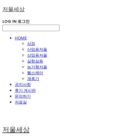
저울세상
LOG IN
로그인
HOME
상점
산업용저울
상업용저울
실험실용
농가형저울
헬스케어
계측기
공지사항
후기 게시판
문의하기
자료실
저울세상