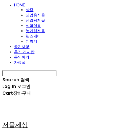
HOME
상점
산업용저울
상업용저울
실험실용
농가형저울
헬스케어
계측기
공지사항
후기 게시판
문의하기
자료실
Search
검색
Log In
로그인
Cart
장바구니
저울세상