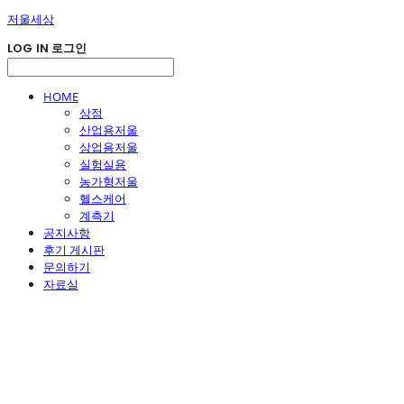
저울세상
LOG IN
로그인
HOME
상점
산업용저울
상업용저울
실험실용
농가형저울
헬스케어
계측기
공지사항
후기 게시판
문의하기
자료실