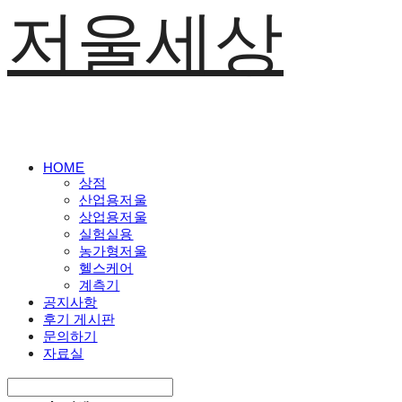
저울세상
HOME
상점
산업용저울
상업용저울
실험실용
농가형저울
헬스케어
계측기
공지사항
후기 게시판
문의하기
자료실