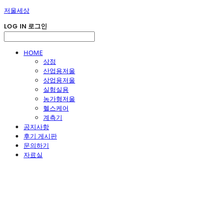
저울세상
LOG IN
로그인
HOME
상점
산업용저울
상업용저울
실험실용
농가형저울
헬스케어
계측기
공지사항
후기 게시판
문의하기
자료실