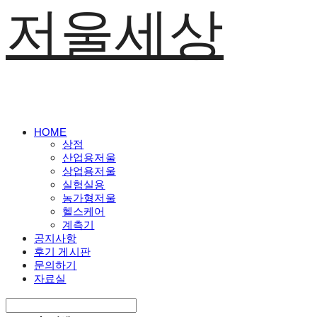
저울세상
HOME
상점
산업용저울
상업용저울
실험실용
농가형저울
헬스케어
계측기
공지사항
후기 게시판
문의하기
자료실