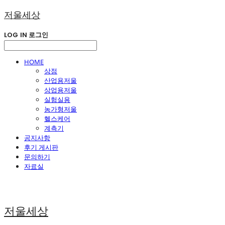
저울세상
LOG IN
로그인
HOME
상점
산업용저울
상업용저울
실험실용
농가형저울
헬스케어
계측기
공지사항
후기 게시판
문의하기
자료실
저울세상