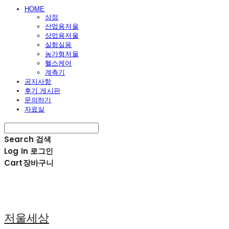
HOME
상점
산업용저울
상업용저울
실험실용
농가형저울
헬스케어
계측기
공지사항
후기 게시판
문의하기
자료실
Search
검색
Log In
로그인
Cart
장바구니
저울세상