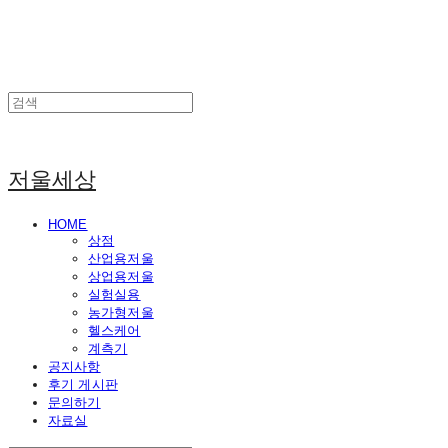
저울세상
HOME
상점
산업용저울
상업용저울
실험실용
농가형저울
헬스케어
계측기
공지사항
후기 게시판
문의하기
자료실