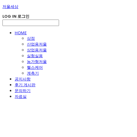
저울세상
LOG IN
로그인
HOME
상점
산업용저울
상업용저울
실험실용
농가형저울
헬스케어
계측기
공지사항
후기 게시판
문의하기
자료실