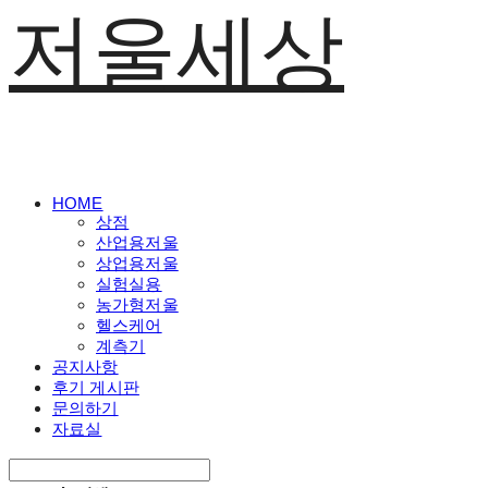
저울세상
HOME
상점
산업용저울
상업용저울
실험실용
농가형저울
헬스케어
계측기
공지사항
후기 게시판
문의하기
자료실