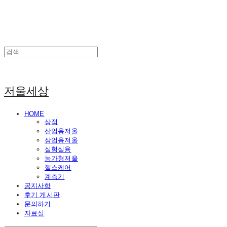
저울세상
HOME
상점
산업용저울
상업용저울
실험실용
농가형저울
헬스케어
계측기
공지사항
후기 게시판
문의하기
자료실