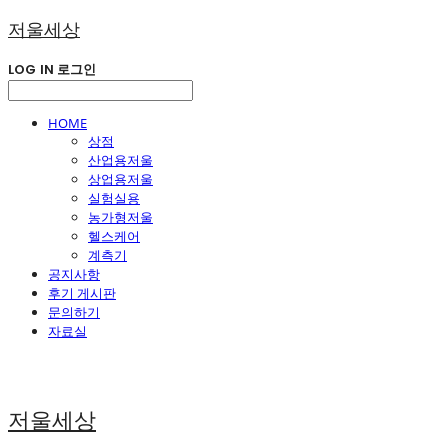
저울세상
LOG IN
로그인
HOME
상점
산업용저울
상업용저울
실험실용
농가형저울
헬스케어
계측기
공지사항
후기 게시판
문의하기
자료실
저울세상