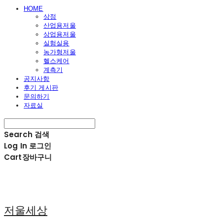
HOME
상점
산업용저울
상업용저울
실험실용
농가형저울
헬스케어
계측기
공지사항
후기 게시판
문의하기
자료실
Search
검색
Log In
로그인
Cart
장바구니
저울세상